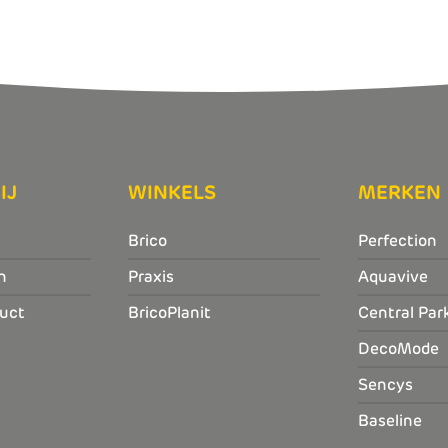
IJ
WINKELS
MERKEN
Brico
Perfection
n
Praxis
Aquavive
uct
BricoPlanit
Central Par
DecoMode
Sencys
Baseline