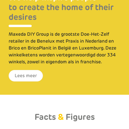
to create the home of their
to create the home of their
desires
desires
Maxeda DIY Group is de grootste Doe-Het-Zelf
Maxeda DIY Group is de grootste Doe-Het-Zelf
retailer in de Benelux met Praxis in Nederland en
retailer in de Benelux met Praxis in Nederland en
Brico en BricoPlanit in België en Luxemburg. Deze
Brico en BricoPlanit in België en Luxemburg. Deze
winkelketens worden vertegenwoordigd door 334
winkelketens worden vertegenwoordigd door 334
winkels, zowel in eigendom als in franchise.
winkels, zowel in eigendom als in franchise.
Lees meer
Lees meer
Facts
&
Figures